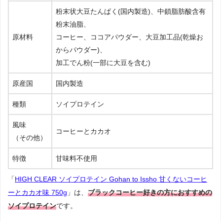
粉末状大豆たんぱく(国内製造)、中鎖脂肪酸含有
粉末油脂、
原材料
コーヒー、ココアパウダー、大豆加工品(乾燥お
からパウダー)、
加工でん粉(一部に大豆を含む)
原産国
国内製造
種類
ソイプロテイン
風味
コーヒーとカカオ
（その他）
特徴
甘味料不使用
「
HIGH CLEAR ソイプロテイン Gohan to Issho 甘くないコーヒ
ーとカカオ味 750g
」は、
ブラックコーヒー好きの方におすすめの
ソイプロテイン
です。