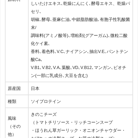
しいたけエキス､乾燥にんにく､酵母エキス、乾燥パ
セリ､
胡椒､酵母､亜麻仁油､中鎖脂肪酸油､有胞子性乳酸菌
末/
調味料(アミノ酸等)､増粘剤(グアーガム)､微粒二酸
化ケイ素､
香料､着色料､V.C､ナイアシン､抽出V.E､パントテン
酸Ca､
V.B1､V.B2､V.A､葉酸､VD､V.B12､マンガン､ビオチ
ン(一部に乳成分､大豆を含む)
原産国
日本
種類
ソイプロテイン
きのこチーズ
風味
（トマトチリソース・リッチコーンスープ
（その
・ほうれん草ガーリック・オニオンチャウダー・
他）