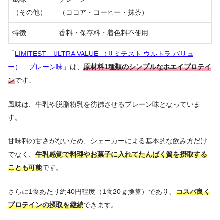
（その他）
（ココア・コーヒー・抹茶）
特徴
香料・保存料・着色料不使用
「
LIMITEST ULTRA VALUE （リミテスト ウルトラ バリュ
ー） プレーン味
」は、
原材料1種類のシンプルなホエイプロテイ
ン
です。
風味は、牛乳や脱脂粉乳を彷彿させるプレーン味となっていま
す。
甘味料の甘さがないため、シェーカーによる基本的な飲み方だけ
でなく、
牛乳感覚で料理やお菓子に入れてたんぱく質を摂取する
ことも可能
です。
さらに1食あたり約40円程度（1食20ｇ換算）であり、
コスパ良く
プロテインの摂取を継続
できます。