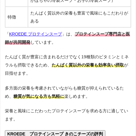
かぼちゃの冷製スープ・お芋の冷製スープ）
たんぱく質以外の栄養も豊富で風味にもこだわりが
特徴
ある
「
KROEDE プロテインスープ
」は、
プロテインスープ専門店と医
師が共同開発
しています。
たんぱく質が豊富に含まれるだけでなく19種類のビタミンとミネ
ラルも摂取できるため、
たんぱく質以外の栄養も効率良い摂取
が
目指せます。
多方面の栄養を考慮されていながらも糖質が抑えられているた
め、
糖質が気になる方も気軽に
楽しめます。
栄養と風味にこだわったプロテインスープを求める方に適してい
ます。
KROEDE プロテインスープ きのこチーズの評判