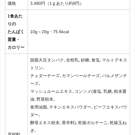
価格
3,480円（1ｇあたり約8円）
1食あた
りの
たんぱく
10g～20g・75.6kcal
質量・
カロリー
脱脂大豆タンパク､全粉乳､砂糖､食塩､マルトデキス
トリン､
チェダーチーズ､カマンベールチーズ､パルメザンチ
ーズ､
マッシュルームエキス､コンソメ(食塩､乳糖､粉末醤
油､野菜粉末､
食用油脂､チキンエキスパウダー､ビーフエキスパウ
ダー､
酵母エキス粉末､香辛料)､乾燥ポルチーニ､乾燥玉ね
ぎ､
原材料