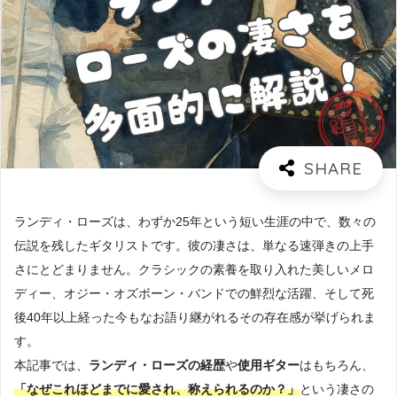
ランディ・ローズは、わずか25年という短い生涯の中で、数々の
伝説を残したギタリストです。彼の凄さは、単なる速弾きの上手
さにとどまりません。クラシックの素養を取り入れた美しいメロ
ディー、オジー・オズボーン・バンドでの鮮烈な活躍、そして死
後40年以上経った今もなお語り継がれるその存在感が挙げられま
す。
本記事では、
ランディ・ローズの経歴
や
使用ギター
はもちろん、
「なぜこれほどまでに愛され、称えられるのか？」
という凄さの