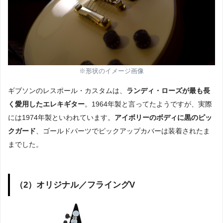
※形状のイメージ画像
ギブソンのレスポール・カスタムは、
ランディ・ローズが最も長
く愛用したエレキギター
。1964年製と言ってたようですが、実際
には1974年製といわれています。
アイボリーのボディに黒のピッ
クガード
、ゴールドパーツでピックアップカバーは装着されたま
までした。
（2）オリジナル／フライングV