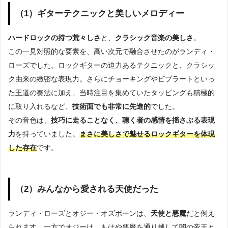
（1）ギターテクニックと美しいメロディー
ハードロックの持つ荒々しさ
と、
クラシック音楽の美しさ
。
この一見対照的な要素を、高い次元で融合させたのがランディ・
ローズでした。ロックギターの迫力あるテクニックと、クラシッ
ク由来の緻密な表現力。さらにチョーキングやビブラートといっ
た王道の奏法に加え、当時注目を集めていたタッピングも積極的
に取り入れるなど、
技術面でも非常に先進的
でした。
その音色は、
技巧に走ることなく、聴く者の感情を揺さぶる表現
力
を持っていました。
まさに美しさで魅せるロックギターを体現
した存在
です。
（2）みんなから愛される天使だった
ランディ・ローズとオジー・オズボーンは、
天使と悪魔
だと例え
られます。一方でオジーは、もはや悪魔を通り越して闇の帝王と