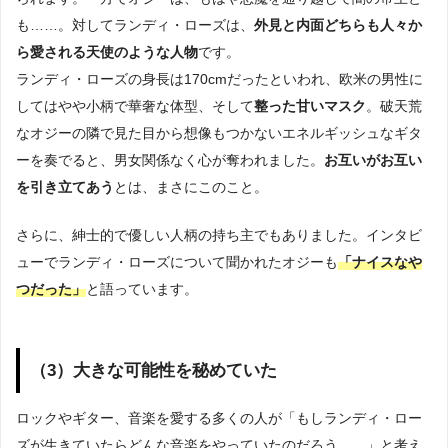
も……。対してランディ・ローズは、
外見と内面どちらも人々か
ら愛される天使のような人物
です。
ランディ・ローズの身長は170cmだったといわれ、欧米の男性に
してはやや小柄で華奢な体型、そして
整った甘いマスク
。破天荒
なオジーの隣で見た目から想像もつかないエネルギッシュなギタ
ーを奏でると、男女関係なく心が奪われました。
お互いがお互い
を引き立てあう
とは、まさにこのこと。
さらに、紳士的で優しい人柄の持ち主でもありました。インタビ
ューでランディ・ローズについて聞かれたオジーも
「ナイスなや
つだった」
と語っています。
（3）大きな可能性を秘めていた
ロックやギター、音楽を愛する多くの人が「もしランディ・ロー
ズが生きていたらどんな音楽をやっていたのだろう……」と考え