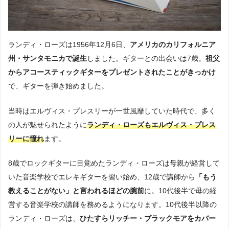
ランディ・ローズは1956年12月6日、
アメリカのカリフォルニア
州・サンタモニカで誕生
しました。ギターとの出会いは7歳。
祖父
からアコースティックギターをプレゼントされたことがきっかけ
で、ギターを弾き始めました。
当時はエルヴィス・プレスリーが一世風靡していた時代で、多く
の人が魅せられたように
ランディ・ローズもエルヴィス・プレス
リーに憧れ
ます。
8歳でロックギターに目覚めたランディ・ローズは母親が経営して
いた音楽学校でエレキギターを習い始め、12歳で講師から
「もう
教えることがない」と言われるほどの腕前
に。10代後半で母の経
営する音楽学校の講師を務めるようになります。10代後半以降の
ランディ・ローズは、
ひたすらリッチー・ブラックモアをカバー