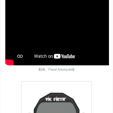
動画：Pavel Antonyuk様