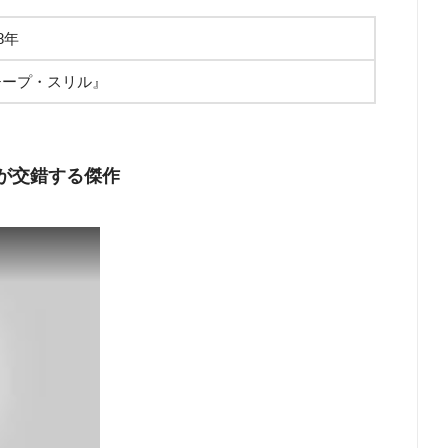
68年
チープ・スリル』
さが交錯する傑作