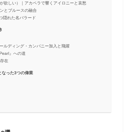
：ベンツが欲しい）｜アカペラで響くアイロニーと哀愁
ションとブルースの融合
に胸を打つ隠れた名バラード
跡
ホールディング・カンパニー加入と飛躍
arl』への道
る存在
となった3つの偉業