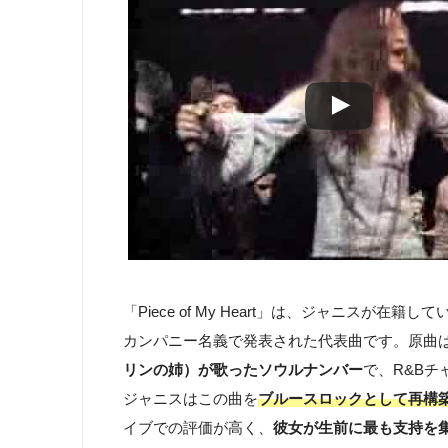
「Piece of My Heart」は、ジャニス
カンパニー名義で発表された代表曲です。原曲は、
リンの姉）が歌ったソウルナンバー
で、R&B
ジャニスはこの曲を
ブルースロックとして再構
イブでの評価が高く、
彼女が生前に最も支持を