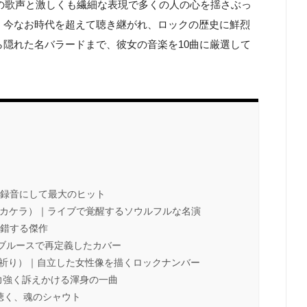
二の歌声と激しくも繊細な表現で多くの人の心を揺さぶっ
、今なお時代を超えて聴き継がれ、ロックの歴史に鮮烈
隠れた名バラードまで、彼女の音楽を10曲に厳選して
｜最後の録音にして最大のヒット
放題：心のカケラ）｜ライブで覚醒するソウルフルな名演
交錯する傑作
曲をブルースで再定義したカバー
ニスの祈り）｜自立した女性像を描くロックナンバー
rder)」｜力強く訴えかける渾身の一曲
番で聴く、魂のシャウト