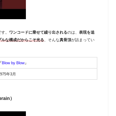
です。
ワンコードに乗せて繰り出される
のは、
表現を追
プルな構成だからこそ光る
、そんな
真骨頂
が詰まってい
『
Blow by Blow
』
1975年3月
rain）