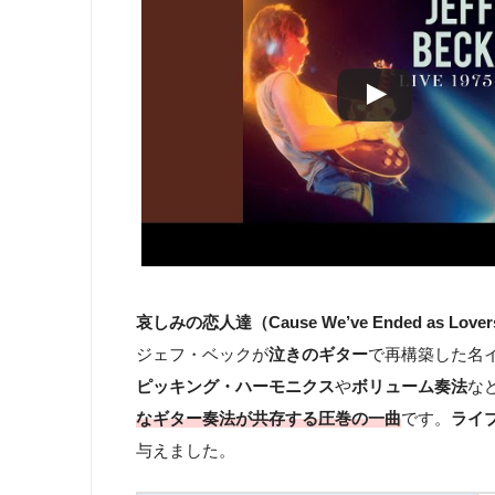
哀しみの恋人達（Cause We’ve Ended as Love
ジェフ・ベックが
泣きのギター
で再構築した名
ピッキング・ハーモニクス
や
ボリューム奏法
な
なギター奏法が共存する圧巻の一曲
です。
ライ
与えました。