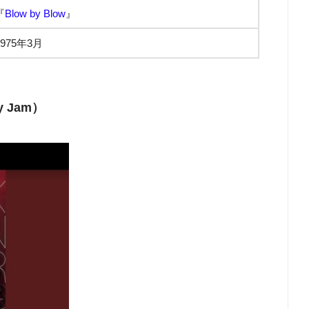
『
Blow by Blow
』
1975年3月
 Jam）