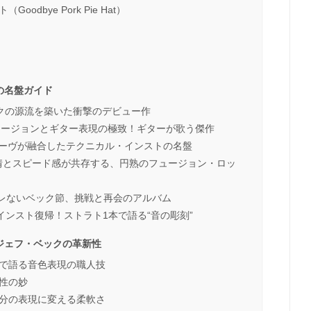
dbye Pork Pie Hat）
の名盤ガイド
ロックの源流を築いた衝撃のデビュー作
年）｜フュージョンとギター表現の極致！ギターが歌う傑作
とグルーヴが融合したテクニカル・インストの名盤
年）｜叙情とスピード感が共存する、円熟のフュージョン・ロッ
もブレないベック節、挑戦と再会のアルバム
｜完全インスト復帰！ストラト1本で語る“音の彫刻”
ジェフ・ベックの革新性
けで語る音色表現の職人技
性の妙
自分の表現に変える柔軟さ