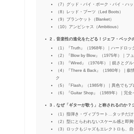
（7）グッド・バイ・ポーク・パイ・ハット（Goo
（8）レッド・ブーツ（Led Boots）
（9）ブランケット（Blanket）
（10）アンビシャス（Ambitious）
2．音楽性の進化をたどる！ジェフ・ベック
（1）『Truth』（1968年）｜ハード
（2）『Blow by Blow』（1975
（3）『Wired』（1976年）｜鋭さ
（4）『There & Back』（1980
ク
（5）『Flash』（1985年）｜異色で
（6）『Guitar Shop』（1989年）
3．なぜ「ギターが歌う」と称されるのか？
（1）指弾き・ヴィブラート…タッチだ
（2）型にとらわれないスケール感と即興
（3）ロックもジャズもエレクトロも、