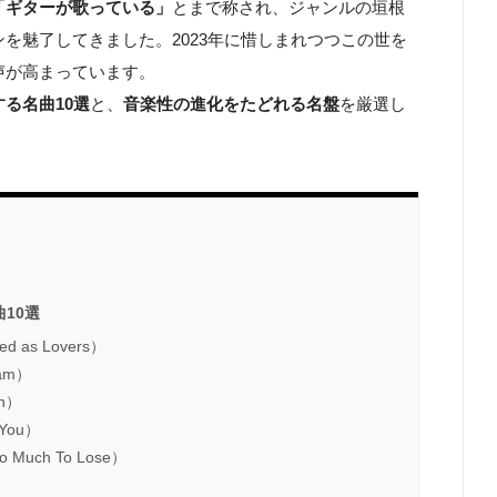
「ギターが歌っている」
とまで称され、ジャンルの垣根
を魅了してきました。2023年に惜しまれつつこの世を
声が高まっています。
る名曲10選
と、
音楽性の進化をたどれる名盤
を厳選し
10選
 as Lovers）
am）
n）
You）
ch To Lose）