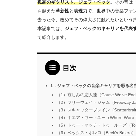
孤高のギタリスト、ジェフ・ベック
。その音は
を越えた
革新性
と
表現力
で、世界中の音楽ファン
去った今、改めてその偉大さに触れたいという
本記事では、
ジェフ・ベックのキャリアを代表す
て紹介します。
目次
1．ジェフ・ベックの音楽キャリアを彩る名曲
（1）哀しみの恋人達（Cause We’ve Ended
（2）フリーウェイ・ジャム（Freeway J
（3）スキャッターブレイン（Scatterbrai
（4）ホエア・ワー・ユー（Where Were 
（5）トゥー・マッチ・トゥ・ルーズ（Too Mu
（6）ベックス・ボレロ（Beck’s Bolero）