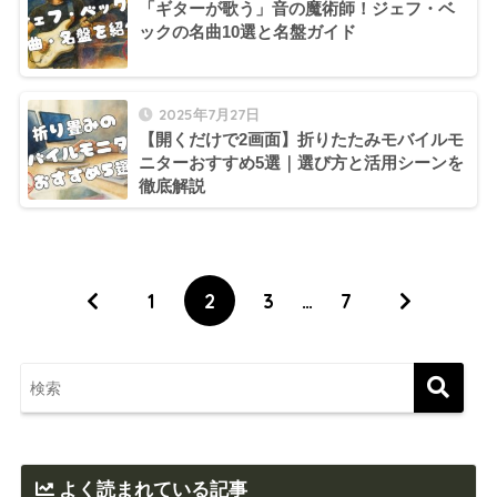
「ギターが歌う」音の魔術師！ジェフ・ベ
ックの名曲10選と名盤ガイド
2025年7月27日
【開くだけで2画面】折りたたみモバイルモ
ニターおすすめ5選｜選び方と活用シーンを
徹底解説
1
2
3
…
7
よく読まれている記事