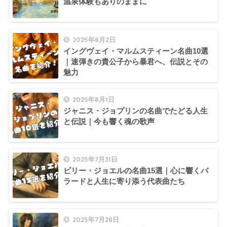
温泉体験もありのままに
2025年8月2日
イングヴェイ・マルムスティーン名曲10選
｜速弾きの貴公子から暴君へ、伝説とその
魅力
2025年8月1日
ジャニス・ジョプリンの名曲でたどる人生
と伝説｜今も響く魂の歌声
2025年7月31日
ビリー・ジョエルの名曲15選｜心に響くバ
ラードと人生に寄り添う代表曲たち
2025年7月28日